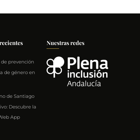
recientes
Nuestras redes
 de prevención
ia de género en
o de Santiago
ivo: Descubre la
Web App