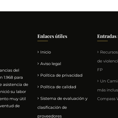
Enlaces útiles
Entradas 
Inicio
Recursos
de violenc
Aviso legal
FP
ancias del
Política de privacidad
n 1.968 para
Un Camin
e asistencia de
Política de calidad
más inclus
nició su labor
Sistema de evaluación y
ento muy útil
Compass 
uventud de
clasificación de
proveedores