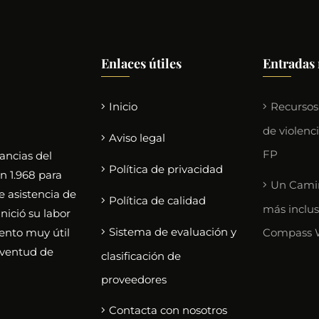
Enlaces útiles
Entradas 
Inicio
Recursos
de violenc
Aviso legal
FP
ancias del
Política de privacidad
n 1.968 para
Un Camin
e asistencia de
Política de calidad
más inclus
nició su labor
Sistema de evaluación y
ento muy útil
Compass 
uventud de
clasificación de
proveedores
Contacta con nosotros