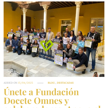
ADDED ON
15/04/2025
BLOG
,
DESTACADAS
Únete a Fundación
Docete Omnes y