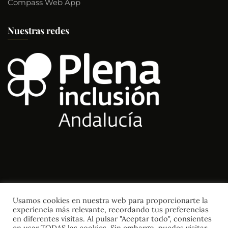
Compass Web App
Nuestras redes
Usamos cookies en nuestra web para proporcionarte la
Copyright ©2026 Fundación Docete Omnes.
experiencia más relevante, recordando tus preferencias
en diferentes visitas. Al pulsar "Aceptar todo", consientes
en usar TODAS las cookies. Sin embargo, puedes visitar